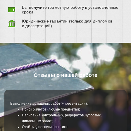
Вы получите грамотную работу в установленные
сроки
Юридические гарантии (только для дипломов
и диссертаций)
Отзывы о нашей работе
Выполнение домашних работ(+презентации);
От
Поиск билетов (любые предметы);
ва
Написание контрольных, рефератов, курсовых,
дипломных работ;
Отчёты, дневники практики.