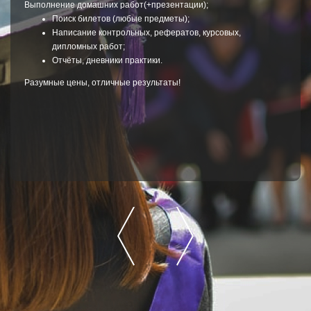
ние домашних работ(+презентации);
Отличная дисс
оиск билетов (любые предметы);
вас друзьям 
аписание контрольных, рефератов, курсовых,
ипломных работ;
тчёты, дневники практики.
 цены, отличные результаты!